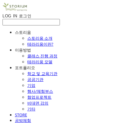
LOG IN
로그인
스토리움
스토리움 소개
테라리움이란?
이용방법
클래스 진행 과정
테라리움 모델
포트폴리오
학교 및 교육기관
공공기관
기업
행사/체험부스
협업프로젝트
비대면 강의
기타
STORE
공방체험