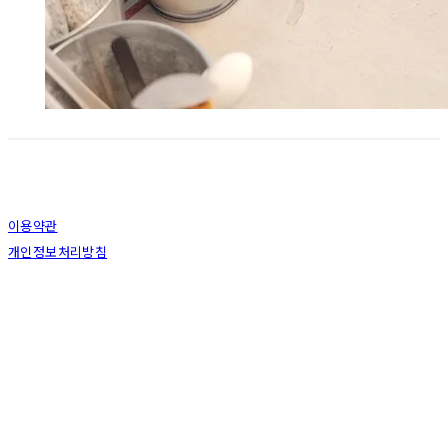
이용약관
개인정보처리방침
사업자정보확인
상호: 스토리움 | 대표: 장지민 | 개인정보관리책임자: 장지민 | 전화: 010-8375-8303 | 이메
일: storium0908@naver.com
주소: 경상북도 포항시 남구 대잠길 33 1층 | 사업자등록번호:
219-13-61668
| 통신판매:
제-2020-경북포항-0832 호
| 호스팅제공자: (주)식스샵