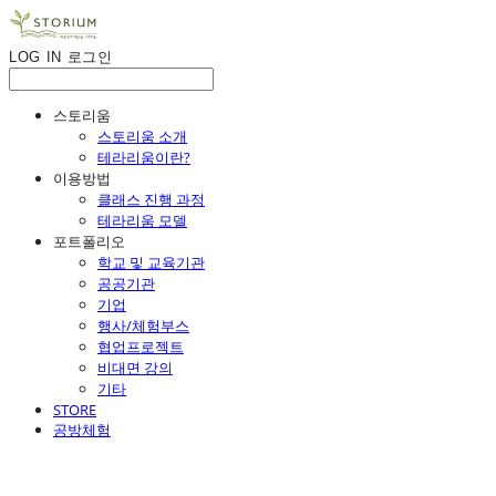
LOG IN
로그인
스토리움
스토리움 소개
테라리움이란?
이용방법
클래스 진행 과정
테라리움 모델
포트폴리오
학교 및 교육기관
공공기관
기업
행사/체험부스
협업프로젝트
비대면 강의
기타
STORE
공방체험