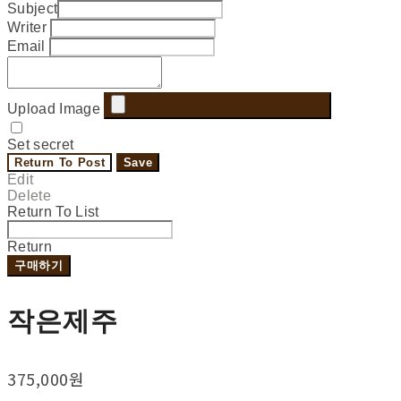
Subject
Writer
Email
Upload Image
Set secret
Return To Post
Save
Edit
Delete
Return To List
Return
구매하기
작은제주
375,000원