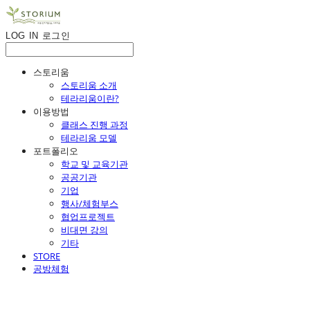
LOG IN
로그인
스토리움
스토리움 소개
테라리움이란?
이용방법
클래스 진행 과정
테라리움 모델
포트폴리오
학교 및 교육기관
공공기관
기업
행사/체험부스
협업프로젝트
비대면 강의
기타
STORE
공방체험