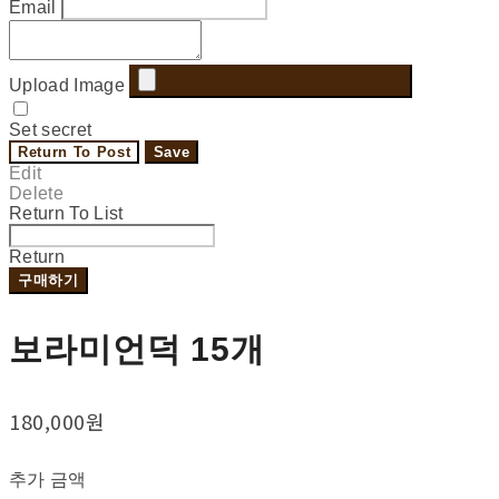
Email
Upload Image
Set secret
Return To Post
Save
Edit
Delete
Return To List
Return
구매하기
보라미언덕 15개
180,000원
추가 금액