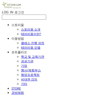
LOG IN
로그인
스토리움
스토리움 소개
테라리움이란?
이용방법
클래스 진행 과정
테라리움 모델
포트폴리오
학교 및 교육기관
공공기관
기업
행사/체험부스
협업프로젝트
비대면 강의
기타
STORE
공방체험